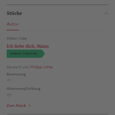
Stücke
Autor
Adam Cass
Ich liebe dich, Mann
JUNGES THEATER
Deutsch von
Philipp Löhle
Besetzung
1H
Altersempfehlung
15+
Zum Stück