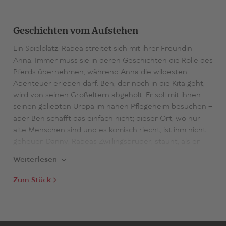
Geschichten vom Aufstehen
Ein Spielplatz. Rabea streitet sich mit ihrer Freundin
Anna. Immer muss sie in deren Geschichten die Rolle des
Pferds übernehmen, während Anna die wildesten
Abenteuer erleben darf. Ben, der noch in die Kita geht,
wird von seinen Großeltern abgeholt. Er soll mit ihnen
seinen geliebten Uropa im nahen Pflegeheim besuchen –
aber Ben schafft das einfach nicht; dieser Ort, wo nur
alte Menschen sind und es komisch riecht, ist ihm nicht
geheuer. Danny, Rabeas Zwillingsbruder, staunt, als er
zum Spielen mit in die Wohnung von seinem neuen
Weiterlesen
Freund Frederik geht: Frederik hat einen Vulkan, der
echten Rauch ausstößt, und sogar sein eigenes Zimmer!
Zum Stück
Zu Hause bei Danny ist das Geld hingegen knapp, ständig
sagen seine beiden Väter, dass sie sparen müssen.
Wie in einem Wimmelbild zeigt Thomas Freyer