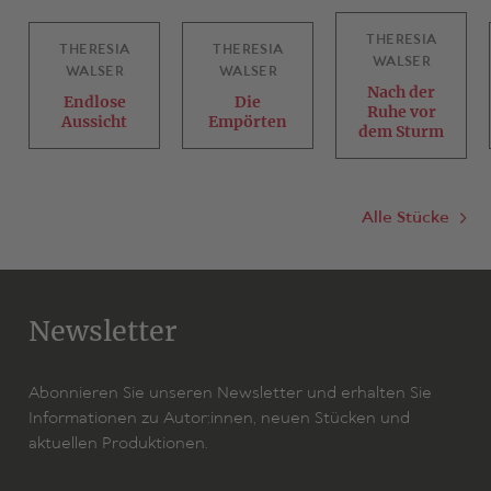
THERESIA
THERESIA
THERESIA
WALSER
WALSER
WALSER
Nach der
Endlose
Die
Ruhe vor
Aussicht
Empörten
dem Sturm
Alle Stücke
Newsletter
Abonnieren Sie unseren Newsletter und erhalten Sie
Informationen zu Autor:innen, neuen Stücken und
aktuellen Produktionen.