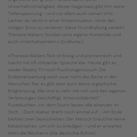
Unverhältnismäßigkeit, dieser Gegensatz gibt ihm seine
Tiefenspannung – und vor allem auch seinen Witz ...
Lachen als Ventil in einer Krisensituation, ohne den
nötigen Ernst zu verlieren: Diese Grundhaltung verleiht
Theresia Walsers Stücken eine eigene Humanität und
auch Unterhaltsamkeit.» (Südkurier)
«Theresia Walsers Text ist bissig und pointenreich und
macht mit oft stilisierter Sprache klar: Heute gibt es
weder Reality-TV noch Psychologencouch. Die
Endzeiterwartung setzt zwar nicht das Beste in den
Menschen frei, es gibt aber auch keine orgiastische
Entgrenzung. Alle sind zu sehr mit sich und den eigenen
Verletzungen beschäftigt. Krisensolidarität?
Pustekuchen, vor dem Sturm lassen alle einander im
Stich … Doch Walser dreht noch einmal auf … Am Ende
bleiben zwei Gewissheiten: Der Mensch bräuchte keine
Katastrophen, um sich zu erledigen – und er erwartet
stets die falschen.» (Die deutsche Bühne)